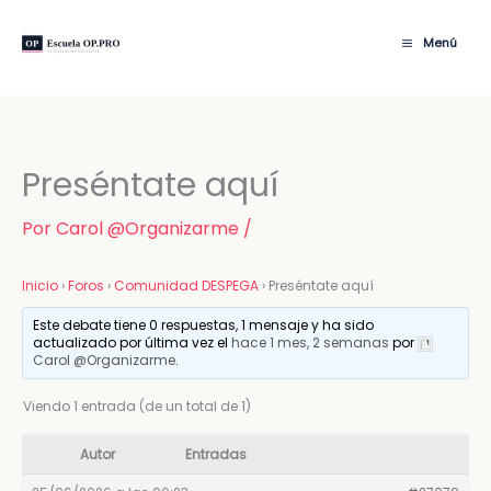
Ir
al
Menú
contenido
Preséntate aquí
Por
Carol @Organizarme
/
Inicio
›
Foros
›
Comunidad DESPEGA
›
Preséntate aquí
Este debate tiene 0 respuestas, 1 mensaje y ha sido
actualizado por última vez el
hace 1 mes, 2 semanas
por
Carol @Organizarme
.
Viendo 1 entrada (de un total de 1)
Autor
Entradas