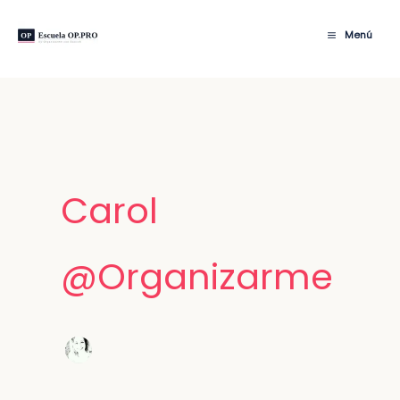
Ir
al
Menú
contenido
Carol
@Organizarme