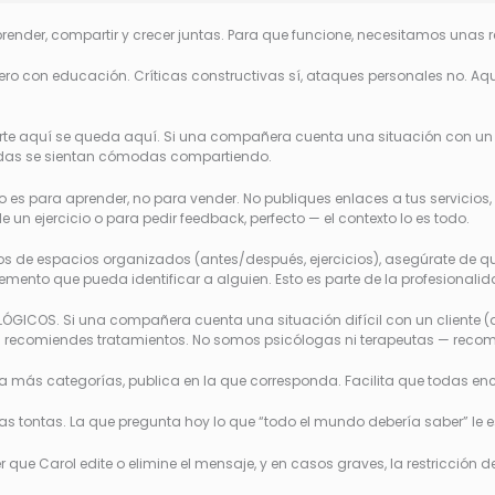
prender, compartir y crecer juntas. Para que funcione, necesitamos una
pero con educación. Críticas constructivas sí, ataques personales no. Aq
te aquí se queda aquí. Si una compañera cuenta una situación con un clie
todas se sientan cómodas compartiendo.
 es para aprender, no para vender. No publiques enlaces a tus servicios,
un ejercicio o para pedir feedback, perfecto — el contexto lo es todo.
os de espacios organizados (antes/después, ejercicios), asegúrate de que 
lemento que pueda identificar a alguien. Esto es parte de la profesiona
LÓGICOS. Si una compañera cuenta una situación difícil con un client
 recomiendes tratamientos. No somos psicólogas ni terapeutas — recom
 más categorías, publica en la que corresponda. Facilita que todas en
as tontas. La que pregunta hoy lo que “todo el mundo debería saber” le e
ue Carol edite o elimine el mensaje, y en casos graves, la restricción de