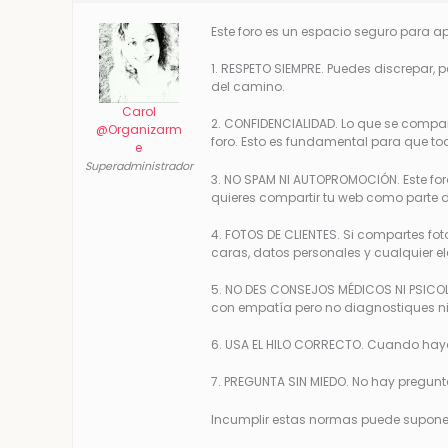
Este foro es un espacio seguro para a
1. RESPETO SIEMPRE. Puedes discrepar, 
del camino.
Carol
2. CONFIDENCIALIDAD. Lo que se compar
@Organizarm
foro. Esto es fundamental para que 
e
Superadministrador
3. NO SPAM NI AUTOPROMOCIÓN. Este foro
quieres compartir tu web como parte de 
4. FOTOS DE CLIENTES. Si compartes fot
caras, datos personales y cualquier e
5. NO DES CONSEJOS MÉDICOS NI PSICO
con empatía pero no diagnostiques ni
6. USA EL HILO CORRECTO. Cuando haya
7. PREGUNTA SIN MIEDO. No hay pregunt
Incumplir estas normas puede suponer q