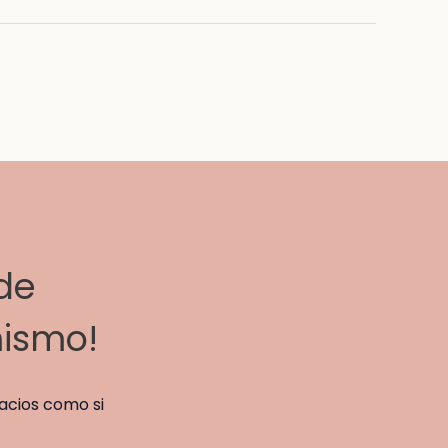
 de
mismo!
acios como si