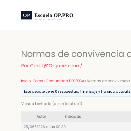
Ir
al
contenido
Normas de convivencia 
Por
Carol @Organizarme
/
Inicio
›
Foros
›
Comunidad DESPEGA
›
Normas de convivencia
Este debate tiene 0 respuestas, 1 mensaje y ha sido actuali
Viendo 1 entrada (de un total de 1)
Autor
Entradas
25/06/2026 a las 00:30