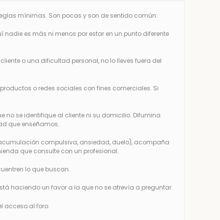
s reglas mínimas. Son pocas y son de sentido común:
uí nadie es más ni menos por estar en un punto diferente
nte o una dificultad personal, no lo lleves fuera del
 productos o redes sociales con fines comerciales. Si
no se identifique al cliente ni su domicilio. Difumina
lidad que enseñamos.
e (acumulación compulsiva, ansiedad, duelo), acompaña
ienda que consulte con un profesional.
cuentren lo que buscan.
stá haciendo un favor a la que no se atrevía a preguntar.
l acceso al foro.