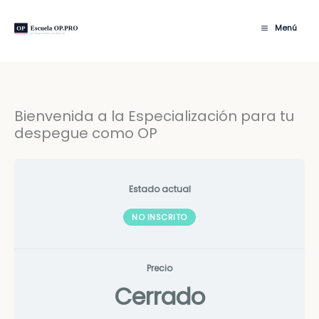
Ir
al
Menú
contenido
Bienvenida a la Especialización para tu
¡
Módulos
BIENVENIDA
despegue como OP
A
DESPEGA
!
Estado actual
NO INSCRITO
Precio
Cerrado